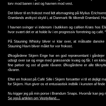
torv mod banen i øst og havnen mod vest.
Det bliver til en frokost med lidt ølsmagning på Mylius Erichs
Grønlands østkyst skyld i, at Danmark fik tilkendt Grønland.
I havnen svinger vi indenom i butikken og caféen Kræs hos Elin 
hvor svært det er at holde liv i en progressiv forretning og café
På Stauning Whisky bliver vi klar over, at målsatte danske
Stauning Havn bliver målet for vor frokost.
Økogårdene Skjern Enge har en god repræsentant i gårdejer
udsigt over sø og enge med græssende kvæg og får. I en kikke
fine pølser og ost af gode råvarer. Økogårdene er alle tilkn
råvarer.
Efter en frokost på Café Sille i Skjern forsætter vi til et dej
for Skjern. Hun giver os et entusiastisk indblik i kunsten af finde
Nu kigger jeg på min porse i Brøndum Snaps. Hvornår kan je
Se også artiklen om Vestjylland....