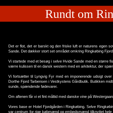
Rundt om Rin
Det er flot, det er barskt og den friske luft er naturens egen s
Sande. Det dækker stort set området omkring Ringkøbing Fjord
Vi startede med et besøg i selve Hvide Sande med en større fis
værre kulissen til en dansk western med en arkitektur, der spænd
Vi fortsætter til Lyngvig Fyr med en imponerende udsigt over
Dorthe Fjord Tarbensen i Vestkystens Gårdbutik. Butikken midt 
sunde, spændende fødevarer.
Om aftenen får vi et fint måltid med danske vine på Westergaar
Vores base er Hotel Fjordgården i Ringkøbing. Selve Ringkøbing
var centrum for rige købmænd og embedsmænd tilknyttet hele 